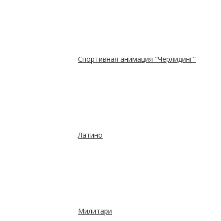
Спортивная анимация "Черлидинг"
Латино
Милитари