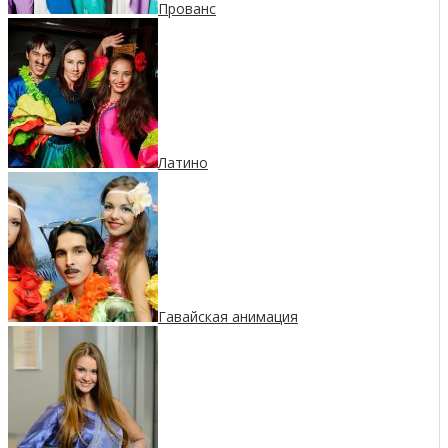
Прованс
Латино
Гавайская анимация